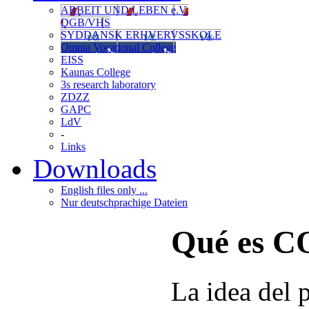
ARBEIT UND LEBEN e.V.
DGB/VHS
SYDDANSK ERHVERVSSKOLE
Omnia Vocational College
EISS
Kaunas College
3s research laboratory
ZDZZ
GAPC
LdV
-
Links
Downloads
English files only ...
Nur deutschprachige Dateien
Qué es 
La idea del