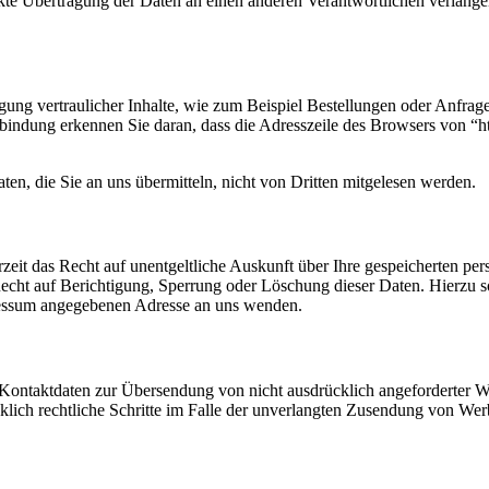
te Übertragung der Daten an einen anderen Verantwortlichen verlangen, 
ung vertraulicher Inhalte, wie zum Beispiel Bestellungen oder Anfragen
indung erkennen Sie daran, dass die Adresszeile des Browsers von “htt
en, die Sie an uns übermitteln, nicht von Dritten mitgelesen werden.
eit das Recht auf unentgeltliche Auskunft über Ihre gespeicherten p
echt auf Berichtigung, Sperrung oder Löschung dieser Daten. Hierzu
ressum angegebenen Adresse an uns wenden.
Kontaktdaten zur Übersendung von nicht ausdrücklich angeforderter W
ücklich rechtliche Schritte im Falle der unverlangten Zusendung von W