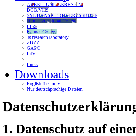
ARBEIT UND LEBEN e.V.
DGB/VHS
SYDDANSK ERHVERVSSKOLE
Omnia Vocational College
EISS
Kaunas College
3s research laboratory
ZDZZ
GAPC
LdV
-
Links
Downloads
English files only ...
Nur deutschprachige Dateien
Datenschutzerklärun
1. Datenschutz auf eine