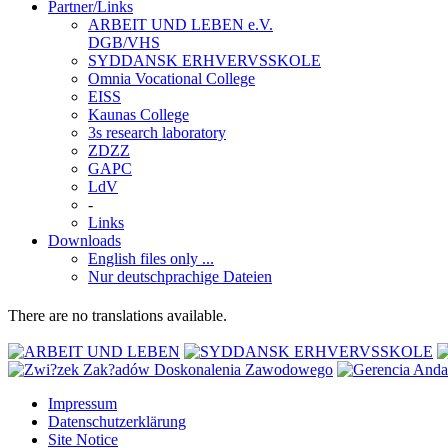
Partner/Links
ARBEIT UND LEBEN e.V.
DGB/VHS
SYDDANSK ERHVERVSSKOLE
Omnia Vocational College
EISS
Kaunas College
3s research laboratory
ZDZZ
GAPC
LdV
-
Links
Downloads
English files only ...
Nur deutschprachige Dateien
There are no translations available.
Impressum
Datenschutzerklärung
Site Notice