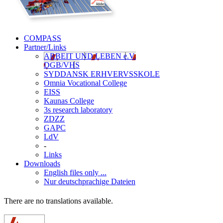
COMPASS
Partner/Links
ARBEIT UND LEBEN e.V.
DGB/VHS
SYDDANSK ERHVERVSSKOLE
Omnia Vocational College
EISS
Kaunas College
3s research laboratory
ZDZZ
GAPC
LdV
-
Links
Downloads
English files only ...
Nur deutschprachige Dateien
There are no translations available.