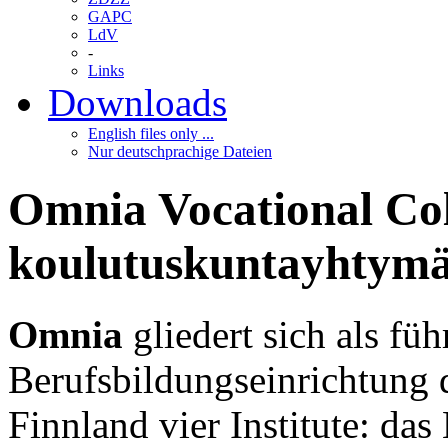
GAPC
LdV
-
Links
Downloads
English files only ...
Nur deutschprachige Dateien
Omnia Vocational Co
koulutuskuntayhtym
Omnia
gliedert sich als fü
Berufsbildungseinrichtung 
Finnland vier Institute: da