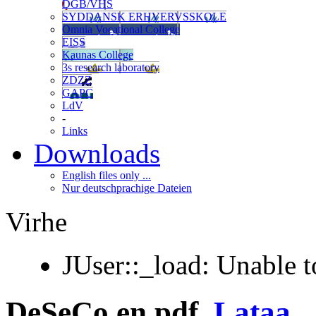
DGB/VHS
SYDDANSK ERHVERVSSKOLE
Omnia Vocational College
EISS
Kaunas College
3s research laboratory
ZDZZ
GAPC
LdV
-
Links
Downloads
English files only ...
Nur deutschprachige Dateien
Virhe
JUser::_load: Unable t
DeSeCo en.pdf
Lataa